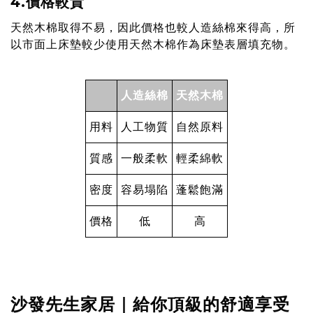
4.價格較貴
天然木棉取得不易，因此價格也較人造絲棉來得高，所
以市面上床墊較少使用天然木棉作為床墊表層填充物。
人造絲棉
天然木棉
用料
人工物質
自然原料
質感
一般柔軟
輕柔綿軟
密度
容易塌陷
蓬鬆飽滿
價格
低
高
沙發先生家居｜
給你頂級的舒適享受