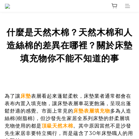
什麼是天然木棉？天然木棉和人
造絲棉的差異在哪裡？關於床墊
填充物你不能不知道的事
為了讓
床墊
表層看起來蓬鬆柔軟，床墊業者通常都會在
表布內置入填充物，讓床墊表層車花更飽滿，呈現出蓬
鬆舒適的感覺。市面上常見的
床墊表層填充物
多為人造
絲棉(樹脂棉)，但沙發先生家居全系列床墊的舒柔層填
充物使用的都是
頂級天然木棉
。其中原因當然不是沙發
先生家居非要特立獨行，而是蘊含了30年床墊職人的用