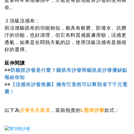
是要時常幫牠修指甲，才能更有效地延長沙發的使用壽
命。
２頂級涼感布：
與涼感貓抓布的功能相似，都具有耐磨、防潑水、抗髒
汙的功能，也好清理，但它布料質感親膚滑順，涼感更
透氣，如果是在悶熱天氣的話，使用頂級涼感布是個很
好的選擇。
延伸閱讀
>>
防貓抓沙發是什麼？貓抓布沙發與貓抓皮沙發優缺點
報給你知
>>
【涼感布沙發推薦】擁有它竟然可以幫我省下千元電
費！
以下為
沙發先生家居
，當前熱賣的
L型布沙發
款式：