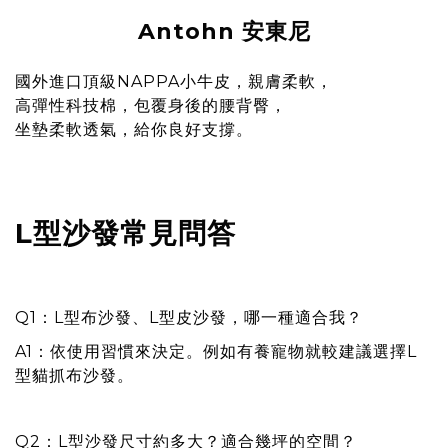
Antohn 安東尼
國外進口頂級NAPPA小牛皮，親膚柔軟，
高彈性科技棉，包覆身後的腰背臀，
坐墊柔軟透氣，給你良好支撐。
L型沙發常見問答
Q1
：L型布沙發、L型皮沙發，哪一種適合我？
A1：依使用習慣來決定。例如有養寵物就較建議選擇L
型貓抓布沙發。
Q2
：L型沙發尺寸約多大？適合幾坪的空間？