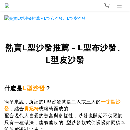
熱賣L型沙發推薦 - L型布沙發、
L型皮沙發
什麼是
L型沙發
？
簡單來說，所謂的L型沙發就是二人或三人的
一字型沙
發
，結合
貴妃椅
或腳椅而成的。
配合現代人喜愛的豐富與多樣性，沙發也開始不侷限於
只有一種做法，能躺能臥的L型沙發款式便慢慢如雨後春
筍般被設計出來了。