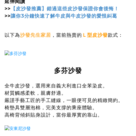
延伸閱讀
>>
【皮沙發推薦】錯過這些皮沙發保證你會後悔！
>>
讓你3分鐘快速了解牛皮與牛皮沙發的愛恨糾葛
以下為
沙發先生家居
，當前熱賣的
Ｌ型皮沙發
款式：
多芬沙發
全牛皮沙發，選用來自義大利進口全苯染皮。
材質觸感柔軟，親膚舒適。
嚴謹手藝工匠的手工縫線，一眼便可見的精緻簡約。
椅墊具雙層泡棉，完美支撐的乘座體驗。
高椅背傾斜貼身設計，當你最厚實的靠山。