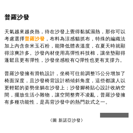
普羅沙發
天氣越來越炎熱，待在沙發上覺得黏膩濕熱，那你可以
考慮選擇
普羅沙發
，布料為涼感貓抓布，特殊的編織法
加上內含奈米玉石粉，能降低體表溫度，在夏天時就顯
得涼爽許多。沙發內材使用高彈性科技棉，讓坐墊顯得
蓬鬆且更有彈性，沙發坐感較有Q彈性也更有支撐力。
普羅沙發擁有滑軌設計，坐椅可往前調整15公分增加了
椅面深度，且沙發椅背設計稍傾斜角度，這些都讓人以
更輕鬆的姿勢坐躺在沙發上；沙發腳椅貼心設計收納空
間，擺放生活小雜物，讓空間整齊不凌亂，普羅沙發擁
有多種功能性，是高背沙發中的熱門款式之一。
prev
next
《圖 新諾亞沙發》