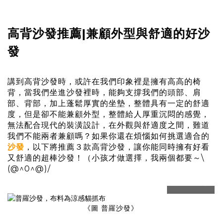
高背沙發推薦|兼顧外型與舒適的好沙
發
講到高背沙發時，或許在我們印象裡是擁有高高的椅
背，當我們坐進沙發裡時，能夠支撐我們的頭部、肩
部、背部，加上蓬鬆厚實的坐墊，整體具有一定的舒適
度，但是卻不能兼顧外型，整體給人厚重沉悶的感覺，
無法配合現代的裝潢設計，在外觀與舒適度之間，難道
我們不能兩者兼顧嗎？如果你還在煩惱如何挑選適合的
沙發
，以下將推薦３款高背沙發，讓你能同時擁有好看
又舒適的超棒沙發！（小孩才做選擇，我兩個都要～\
(@^0^@)/
prev
next
《圖 普羅沙發》