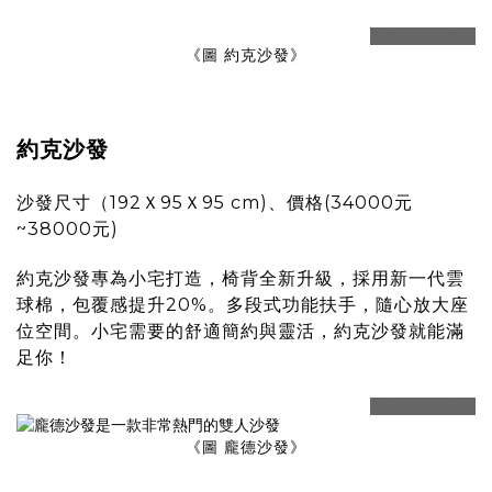
prev
next
《圖 約克沙發》
約克沙發
沙發尺寸（192Ｘ95Ｘ95 cm)、價格(34000元
~38000元)
約克沙發專為小宅打造，椅背全新升級，採用新一代雲
球棉，包覆感提升20%。多段式功能扶手，隨心放大座
位空間。小宅需要的舒適簡約與靈活，約克沙發就能滿
足你！
prev
next
《圖 龐德沙發》