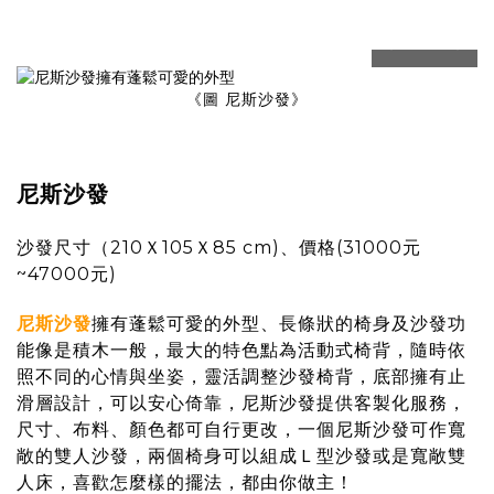
prev
next
《圖 尼斯沙發》
尼斯沙發
沙發尺寸（210Ｘ105Ｘ85 cm)、價格(31000元
~47000元)
尼斯沙發
擁有蓬鬆可愛的外型、長條狀的椅身及沙發功
能像是積木一般，最大的特色點為活動式椅背，隨時依
照不同的心情與坐姿，靈活調整沙發椅背，底部擁有止
滑層設計，可以安心倚靠，尼斯沙發提供客製化服務，
尺寸、布料、顏色都可自行更改，一個尼斯沙發可作寬
敞的雙人沙發，兩個椅身可以組成Ｌ型沙發或是寬敞雙
人床，喜歡怎麼樣的擺法，都由你做主！