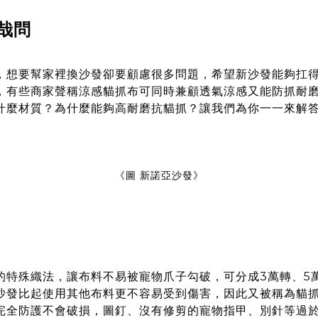
哉問
，想要幫家裡換沙發卻要顧慮很多問題，希望新沙發能夠扛
，有些商家聲稱涼感貓抓布可同時兼顧透氣涼感又能防抓耐
什麼材質？為什麼能夠高耐磨抗貓抓？讓我們為你一一來解
《圖 新諾亞沙發》
的特殊織法，讓布料不易被寵物爪子勾破，可分成3萬轉、5萬
沙發比起使用其他布料更不容易受到傷害，因此又被
稱為貓
完全防護不會破損，圖釘、沒有修剪的寵物指甲、別針等過