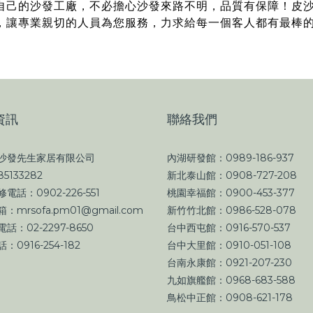
自己的沙發工廠，不必擔心沙發來路不明，品質有保障！皮
，讓專業親切的人員為您服務，力求給每一個客人都有最棒
資訊
聯絡我們
沙發先生家居有限公司
內湖研發館：0989-186-937
5133282
新北泰山館：0908-727-208
電話：0902-226-551
桃園幸福館：0900-453-377
：mrsofa.pm01@gmail.com
新竹竹北館：0986-528-078
話：02-2297-8650
台中西屯館：0916-570-537
：0916-254-182
台中大里館：0910-051-108
台南永康館：0921-207-230
九如旗艦館：0968-683-588
鳥松中正館：0908-621-178