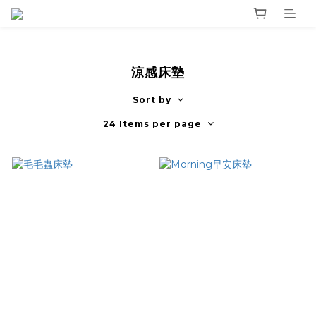
涼感床墊
Sort by
24 Items per page